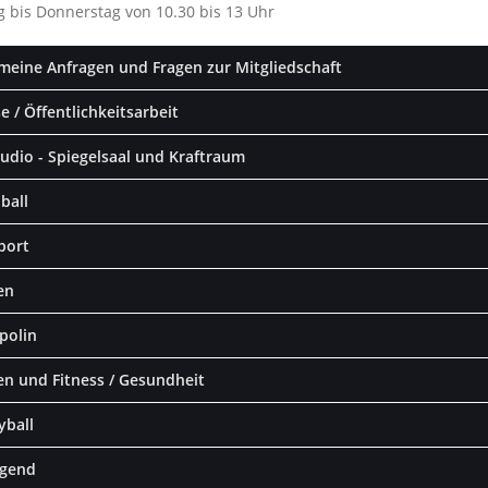
 bis Donnerstag von 10.30 bis 13 Uhr
meine Anfragen und Fragen zur Mitgliedschaft
e / Öffentlichkeitsarbeit
udio - Spiegelsaal und Kraftraum
ball
port
en
polin
en und Fitness / Gesundheit
yball
ugend