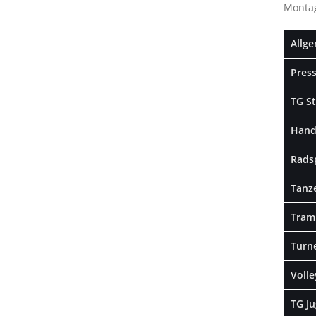
Montag
Allge
Press
TG St
Hand
Rads
Tanz
Tram
Turn
Volle
TG J