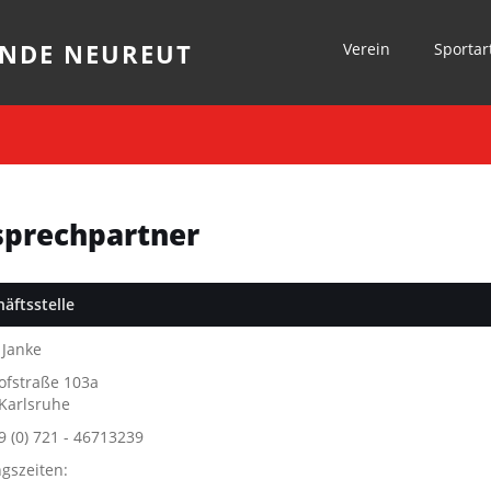
NDE NEUREUT
Verein
Sportar
prechpartner
äftsstelle
Janke
ofstraße 103a
Karlsruhe
9 (0) 721 - 46713239
gszeiten: