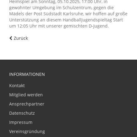
Heimspiel am Sonntag, 05.10.2025, 17:00 Uhr, in
gewohnter Umgebung im Schulzentrum, gegen die
Mädels der Post Südstadt Karlsruhe, wir hoffen auf große
Unterstützung an diesem Handballjugendspieltag Start
um 12:05 Uhr mit unserer gemischten D-Jugend.
Zurück
INFORMATIONEN
Kontakt
Mitglied werden
Ansprechpartner
Datenschutz
Impressum
Vereinsgründung