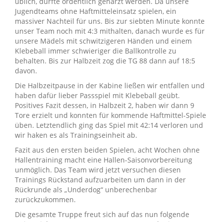
üblich, durfte ordentlich geharzt werden. Da unsere
Jugendteams ohne Haftmitteleinsatz spielen, ein
massiver Nachteil für uns. Bis zur siebten Minute konnte
unser Team noch mit 4:3 mithalten, danach wurde es für
unsere Mädels mit schwitzigeren Händen und einem
Klebeball immer schwieriger die Ballkontrolle zu
behalten. Bis zur Halbzeit zog die TG 88 dann auf 18:5
davon.
Die Halbzeitpause in der Kabine ließen wir entfallen und
haben dafür lieber Passspiel mit Klebeball geübt.
Positives Fazit dessen, in Halbzeit 2, haben wir dann 9
Tore erzielt und konnten für kommende Haftmittel-Spiele
üben. Letztendlich ging das Spiel mit 42:14 verloren und
wir haken es als Trainingseinheit ab.
Fazit aus den ersten beiden Spielen, acht Wochen ohne
Hallentraining macht eine Hallen-Saisonvorbereitung
unmöglich. Das Team wird jetzt versuchen diesen
Trainings Rückstand aufzuarbeiten um dann in der
Rückrunde als „Underdog“ unberechenbar
zurückzukommen.
Die gesamte Truppe freut sich auf das nun folgende